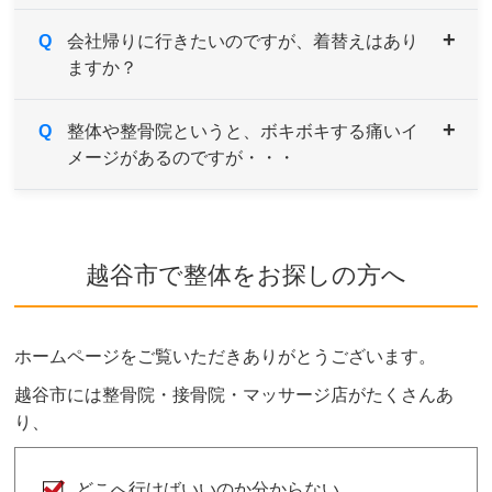
A
Q
症状により異なりますが、痛みや違和感などがあ
会社帰りに行きたいのですが、着替えはあり
ますか？
るようでしたら続けてご来院していただき、経過
とともに様子をみていきます。
症状の原因である根本を改善していくためには、
A
Q
男性用・女性用と共にご用意しております。サイ
整体や整骨院というと、ボキボキする痛いイ
約1～３ヶ月を目安とお考えください。
メージがあるのですが・・・
ズも選べますのでお気軽にお申し付けください。
A
当院はソフトで安心なボキボキしない骨格矯正を
取り入れております。
越谷市で整体をお探しの方へ
ご希望や症状によりボキボキする矯正もあります
が、痛みを感じないよう熟練した施術家が対応し
ますのでご安心ください。
ホームページをご覧いただきありがとうございます。
ボキボキが苦手な方はお気軽にご相談ください。
越谷市には整骨院・接骨院・マッサージ店がたくさんあ
り、
どこへ行けばいいのか分からない…