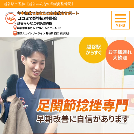
越谷駅の整体【越谷みんなの®鍼灸整骨院】