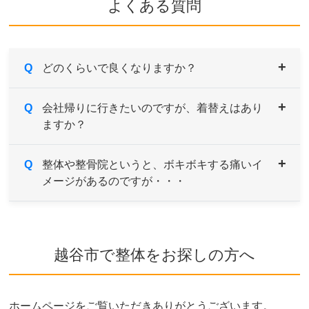
よくある質問
Q
どのくらいで良くなりますか？
A
Q
症状により異なりますが、痛みや違和感などがあ
会社帰りに行きたいのですが、着替えはあり
ますか？
るようでしたら続けてご来院していただき、経過
とともに様子をみていきます。
症状の原因である根本を改善していくためには、
A
Q
男性用・女性用と共にご用意しております。サイ
整体や整骨院というと、ボキボキする痛いイ
約1～３ヶ月を目安とお考えください。
メージがあるのですが・・・
ズも選べますのでお気軽にお申し付けください。
A
当院はソフトで安心なボキボキしない骨格矯正を
取り入れております。
越谷市で整体をお探しの方へ
ご希望や症状によりボキボキする矯正もあります
が、痛みを感じないよう熟練した施術家が対応し
ますのでご安心ください。
ホームページをご覧いただきありがとうございます。
ボキボキが苦手な方はお気軽にご相談ください。