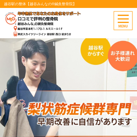
越谷駅の整体【越谷みんなの®鍼灸整骨院】