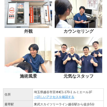
外観
カウンセリング
施術風景
元気なスタッフ
埼玉県越谷市宮本町1-170-1 ルミエール1F
住所
⇒詳しいアクセスを確認する
最寄駅
東武スカイツリーライン越谷駅から徒歩5分