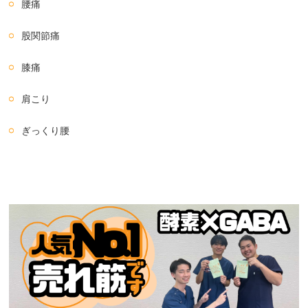
腰痛
股関節痛
膝痛
肩こり
ぎっくり腰