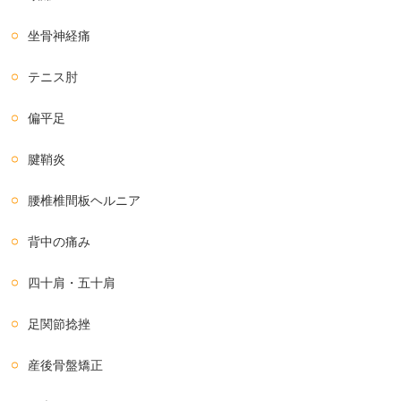
坐骨神経痛
テニス肘
偏平足
腱鞘炎
腰椎椎間板ヘルニア
背中の痛み
四十肩・五十肩
足関節捻挫
産後骨盤矯正